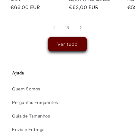
Preço
€66,00 EUR
Preço
€62,00 EUR
Pr
€5
normal
normal
no
de
1
/
3
Ver tudo
Ajuda
Quem Somos
Perguntas Frequentes
Guia de Tamanhos
Envio e Entrega