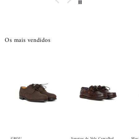
Os mais vendidos
GROU
Sapatos de Vela Carvalhal
Moca