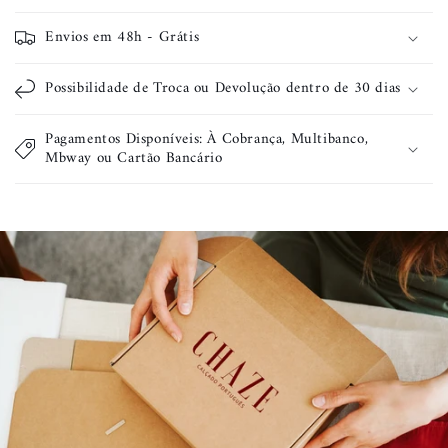
o
Envios em 48h - Grátis
n
t
Possibilidade de Troca ou Devolução dentro de 30 dias
e
ú
Pagamentos Disponíveis: À Cobrança, Multibanco,
d
Mbway ou Cartão Bancário
o
r
e
c
o
l
h
í
v
e
l