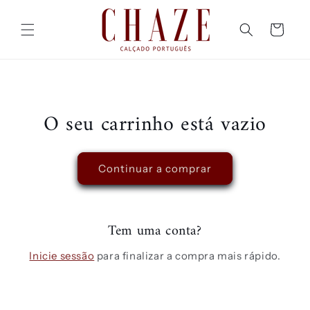
Saltar
para o
conteúdo
Carrinho
O seu carrinho está vazio
Continuar a comprar
Tem uma conta?
Inicie sessão
para finalizar a compra mais rápido.
C