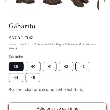
Gabarito
Preço
€67,00 EUR
normal
Impostos incluídos. Oferta do Envio. Pag. à Cobrança, Multibanco ou
Mbway
Tamanho
39
40
41
42
43
44
45
Recomendamos o seu tamanho habitual.
Adicionar ao carrinho